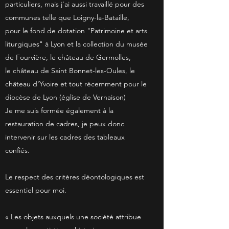
particuliers, mais j'ai aussi travaillé pour des
communes telle que Loigny-la-Bataille,
pour le fond de dotation "Patrimoine et arts
liturgiques" à Lyon et la collection du musée
de Fourvière, le château de Germolles,
le château de Saint Bonnet-les-Oules, le
château d'Yvoire et tout récemment pour le
diocèse de Lyon (église de Vernaison)
Je me suis formée également à la
restauration de cadres, je peux donc
intervenir sur les cadres des tableaux
confiés.
Le respect des critères déontologiques est
essentiel pour moi.
« Les objets auxquels une société attribue